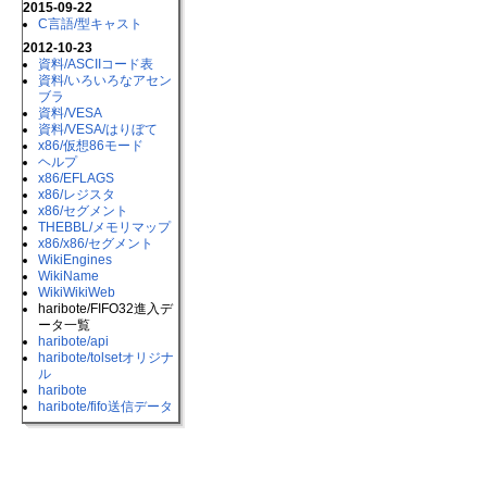
2015-09-22
C言語​/型キャスト
2012-10-23
資料​/ASCIIコード表
資料​/いろいろなアセン
ブラ
資料​/VESA
資料​/VESA​/はりぼて
x86​/仮想86モード
ヘルプ
x86​/EFLAGS
x86​/レジスタ
x86​/セグメント
THEBBL​/メモリマップ
x86​/x86​/セグメント
WikiEngines
WikiName
WikiWikiWeb
haribote/​FIFO32進入デ
ータ一覧
haribote​/api
haribote​/tolsetオリジナ
ル
haribote
haribote​/fifo送信データ