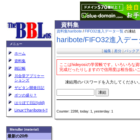
資料集
資料集
haribote
/
FIFO32進入データ一覧
の凍結
haribote​/FIFO32進入
メニュー
[
編集
|
差分
|
バックア
ホーム
資料集
ここはhideyosiの学習帳です。いろい
雑記帳
完成だったりしますので信用度は相当低い
川合堂アプリケー
ションズ
凍結用のパスワードを入力してください
ザビタン開発日記
ボツの盛り？
はりぼて日記(old)
Linuxでhariboteを!!
Counter: 2288, today: 1, yesterday: 1
MenuBar (material)
最新の20件