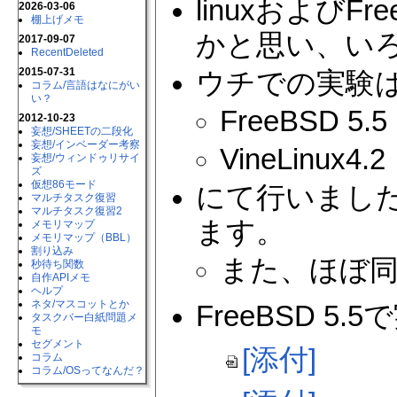
linuxおよび
2026-03-06
棚上げメモ
かと思い、い
2017-09-07
RecentDeleted
2015-07-31
ウチでの実験
コラム​/言語はなにがい
い？
FreeBSD 5.5
2012-10-23
妄想​/SHEETの二段化
妄想​/インベーダー考察
VineLinux4.2
妄想​/ウィンドゥリサイ
ズ
仮想86モード
にて行いまし
マルチタスク復習
マルチタスク復習2
ます。
メモリマップ
メモリマップ（BBL）
割り込み
また、ほぼ同
秒待ち関数
自作APIメモ
ヘルプ
ネタ​/マスコットとか
FreeBSD 
タスクバー白紙問題メ
モ
セグメント
[添付]
コラム
コラム​/OSってなんだ？