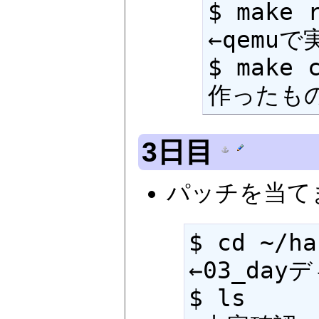
$ make run                           
←qemuで実
$ make 
作ったも
3日目
パッチを当て
$ cd ~/haribote/03_day
←03_da
$ ls                                                 