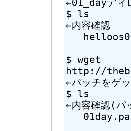
←01_dayデ
$ ls                                                   
←内容確認

   helloos0     helloos1     helloos2

$ wget 
http://theb
←パッチをゲッ
$ ls                                                   
←内容確認(パ
   01day.patch   helloos0     helloos1     helloos2
