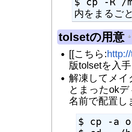
$ cp -R /
内をまるご
tolsetの用意
[[こちら:
http:/
版tolsetを
解凍してメイクす
とまったokディ
名前で配置し
$ cp -a