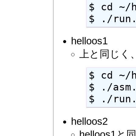
$ cd ~/h
$ ./run
helloos1
上と同じく、
$ cd ~/h
$ ./asm.
$ ./run
helloos2
helloos