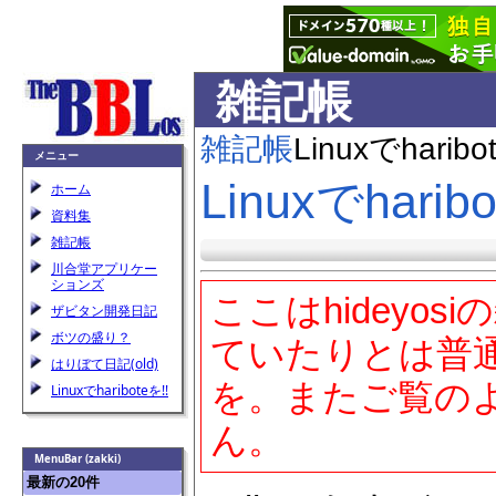
雑記帳
雑記帳
Linuxでharib
メニュー
Linuxでharib
ホーム
資料集
雑記帳
川合堂アプリケー
ションズ
ここはhidey
ザビタン開発日記
ボツの盛り？
ていたりとは普
はりぼて日記(old)
を。またご覧のよう
Linuxでhariboteを!!
ん。
MenuBar (zakki)
最新の20件