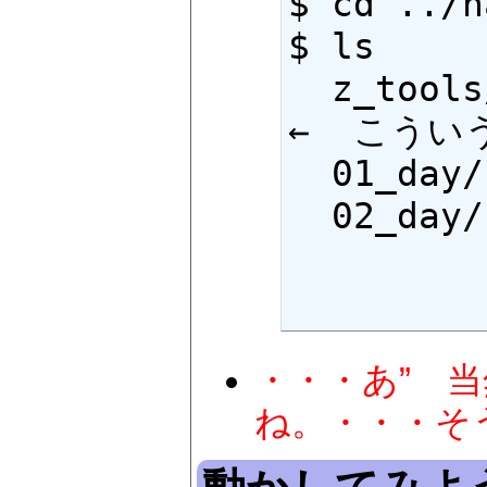
$ cd ../h
$ ls

  z_tools/           22_day/                         
←  こうい
  01_day/            12_day/     23_day/

  02_day/            13_day      24_day/

          
・・・あ” 
ね。・・・そう