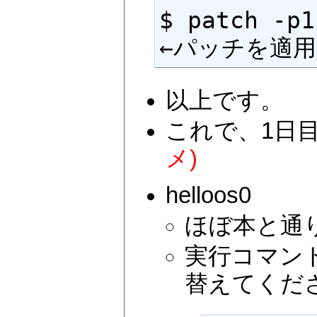
$ patch -p1 -f < 01da
←パッチを適
以上です。
これで、1日
メ)
helloos0
ほぼ本と通
実行コマン
替えてくだ