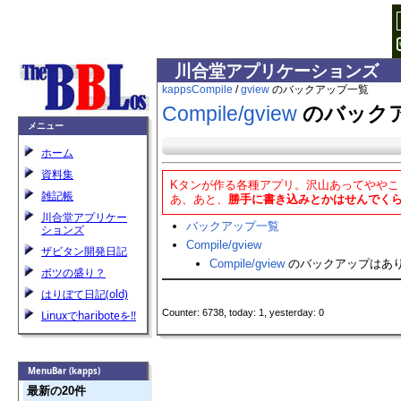
川合堂アプリケーションズ
kapps
Compile
/
gview
のバックアップ一覧
Compile​/gview
のバック
メニュー
ホーム
資料集
Kタンが作る各種アプリ。沢山あってやや
雑記帳
あ、あと、
勝手に書き込みとかはせんでく
川合堂アプリケー
バックアップ一覧
ションズ
Compile​/gview
ザビタン開発日記
Compile​/gview
のバックアップはあ
ボツの盛り？
はりぼて日記(old)
Counter: 6738, today: 1, yesterday: 0
Linuxでhariboteを!!
MenuBar (kapps)
最新の20件