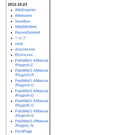
2012-10-23
WikiEngines
WikiName
SandBox
WikiWikiWeb
RecentDeleted
ヘルプ
nask
doscmd.exe
t5lzma.exe
PukiWiki​/1.4​/Manual​
/Plugin​/V-Z
PukiWiki​/1.4​/Manual​
/Plugin​/O-R
PukiWiki​/1.4​/Manual​
/Plugin​/S-U
PukiWiki​/1.4​/Manual​
/Plugin​/A-D
PukiWiki​/1.4​/Manual​
/Plugin​/E-G
PukiWiki​/1.4​/Manual​
/Plugin​/H-K
PukiWiki​/1.4​/Manual​
/Plugin​/L-N
FrontPage