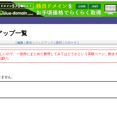
アップ一覧
[
編集
|
差分
|
バックアップ
|
添付
|
リロード
]
こしいので、一箇所にまとめて整理してみてはどうかという実験ページ。飽き
らはい。
りません。