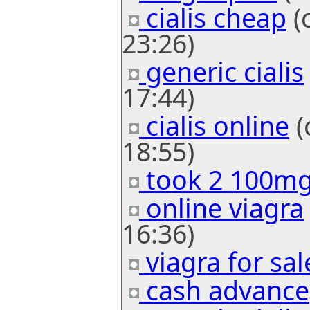
cialis cheap
(
23:26)
generic cialis
17:44)
cialis online
(
18:55)
took 2 100mg
online viagra
16:36)
viagra for sal
cash advance