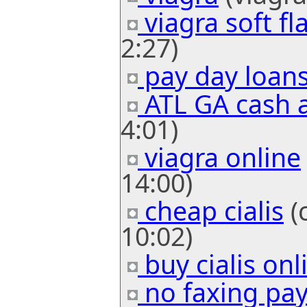
viagra soft f
2:27)
pay day loan
ATL GA cash 
4:01)
viagra online
14:00)
cheap cialis
(
10:02)
buy cialis onl
no faxing pa