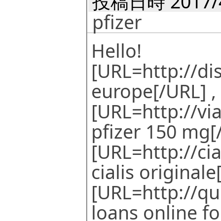
投稿日時 2017/4
pfizer
Hello!
[URL=http://dis
europe[/URL] ,
[URL=http://vi
pfizer 150 mg[
[URL=http://ci
cialis originale
[URL=http://q
loans online fo