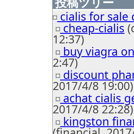
投稿ツリー
cialis for sale
cheap-cialis
(
12:37)
buy viagra on
2:47)
discount pha
2017/4/8 19:00)
achat cialis 
2017/4/8 22:28)
kingston fina
(financial, 2017