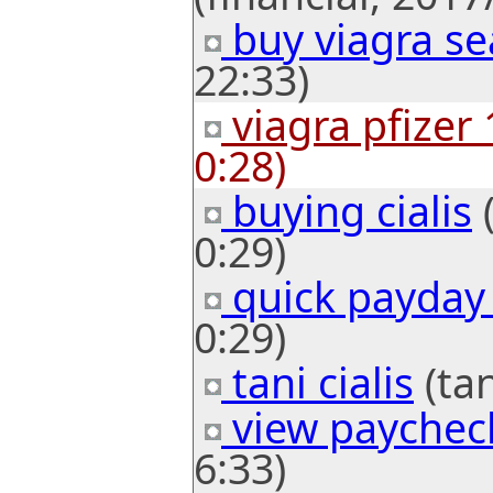
buy viagra se
22:33)
viagra pfizer
0:28)
buying cialis
(
0:29)
quick payday
0:29)
tani cialis
(tan
view paychec
6:33)