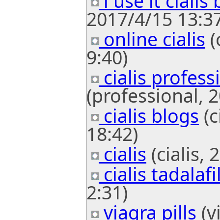
i use it cialis
2017/4/15 13:37
online cialis
(
9:40)
cialis profess
(professional, 
cialis blogs
(c
18:42)
cialis
(cialis, 
cialis tadalafi
2:31)
viagra pills
(v