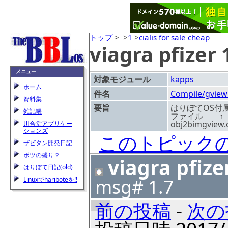
トップ
>
>
1
>
cialis for sale cheap
viagra pfizer
メニュー
対象モジュール
kapps
ホーム
件名
Compile/g
資料集
要旨
はりぼてOS付属
雑記帳
ファイル ↑ bi
obj2bimgview.
川合堂アプリケー
ションズ
このトピック
ザビタン開発日記
ボツの盛り？
viagra pfize
はりぼて日記(old)
msg# 1.7
Linuxでhariboteを!!
前の投稿
-
次の