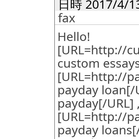
日時 2017/4/13
fax
Hello!
[URL=http://c
custom essays 
[URL=http://p
payday loan[/U
payday[/URL] 
[URL=http://p
payday loans[/