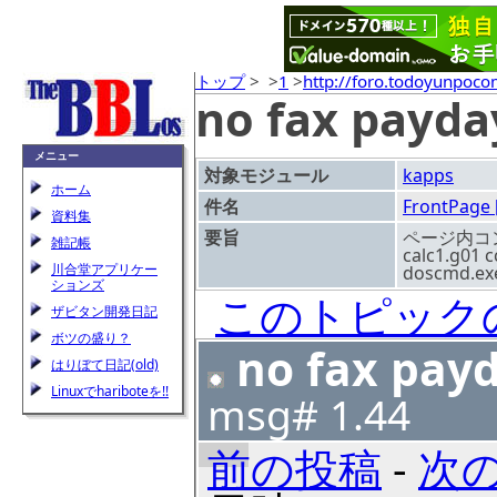
トップ
>
>
1
>
http://foro.todoyunpo
no fax payda
メニュー
対象モジュール
kapps
ホーム
件名
FrontPage [
資料集
要旨
ページ内コンテンツ
雑記帳
calc1.g01 
川合堂アプリケー
doscmd.exe 
ションズ
このトピック
ザビタン開発日記
ボツの盛り？
no fax payd
はりぼて日記(old)
Linuxでhariboteを!!
msg# 1.44
前の投稿
-
次