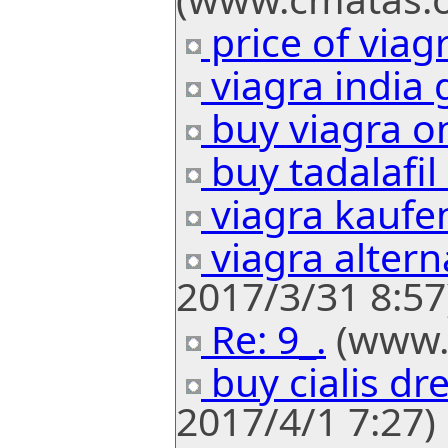
price of viag
viagra india 
buy viagra on
buy tadalafil 
viagra kaufe
viagra altern
2017/3/31 8:57
Re: 9_.
(www.f
buy cialis d
2017/4/1 7:27)