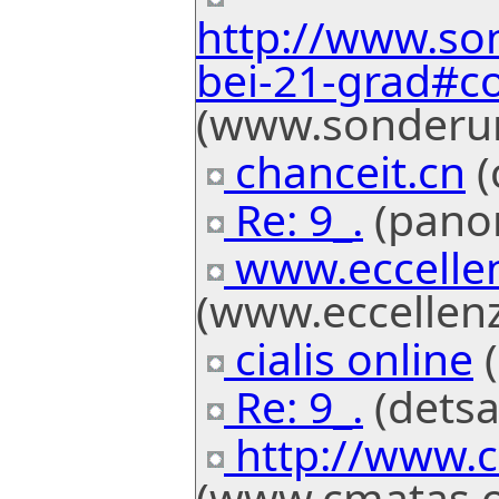
http://www.so
bei-21-grad#
(www.sonderur
chanceit.cn
(
Re: 9_.
(panor
www.eccellen
(www.eccellenz
cialis online
(
Re: 9_.
(detsa
http://www.c
(www.cmatas.o