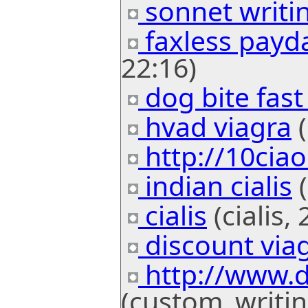
sonnet writi
faxless payd
22:16)
dog bite fast
hvad viagra
(
http://10cia
indian cialis
(
cialis
(cialis,
discount viag
http://www
(custom_writin