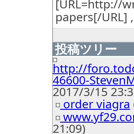
[URL=http://w
papers[/URL] ,
投稿ツリー
http://foro.
46600-Steven
2017/3/15 23:3
order viagra
www.yf29.c
21:09)