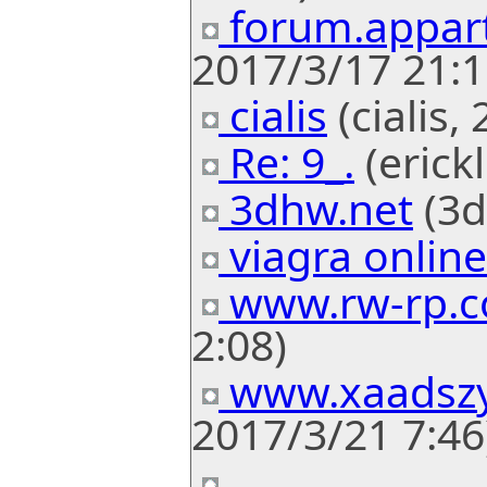
forum.appart
2017/3/17 21:1
cialis
(cialis,
Re: 9_.
(erickl
3dhw.net
(3d
viagra online
www.rw-rp.
2:08)
www.xaadsz
2017/3/21 7:46