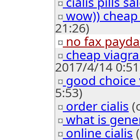
cialis pills sa
wow)) cheap 
21:26)
no fax payda
cheap viagr
2017/4/14 0:51
good choice 
5:53)
order cialis
(o
what is gener
online cialis
(