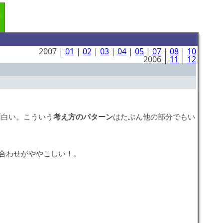
2007 |
01
|
02
|
03
|
04
|
05
|
07
|
08
|
10
2006 |
11
|
12
面白い。こういう
考え方のパターン
はたぶん他の部分でもい
し合わせがややこしい！。