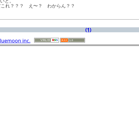
ないと。
んだこれ？？？ え〜？ わからん？？
(1)
luemoon inc.