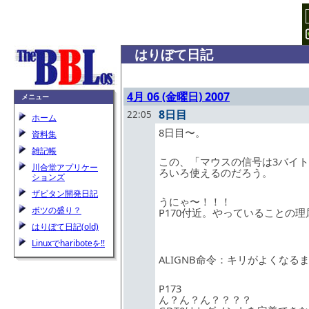
はりぼて日記
4月 06 (金曜日) 2007
メニュー
8日目
22:05
ホーム
8日目〜。
資料集
雑記帳
この、「マウスの信号は3バイ
川合堂アプリケー
ろいろ使えるのだろう。
ションズ
ザビタン開発日記
うにゃ〜！！！
ボツの盛り？
P170付近。やっていることの
はりぼて日記(old)
Linuxでhariboteを!!
ALIGNB命令：キリがよくなる
P173
ん？ん？ん？？？？