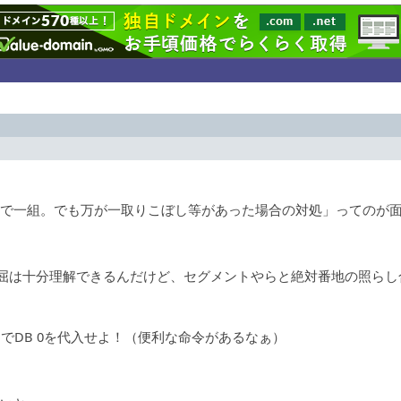
トで一組。でも万が一取りこぼし等があった場合の対処」ってのが
理屈は十分理解できるんだけど、セグメントやらと絶対番地の照ら
までDB 0を代入せよ！（便利な命令があるなぁ）