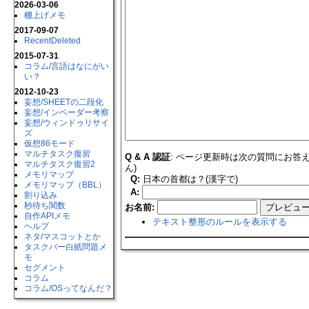
2026-03-06
棚上げメモ
2017-09-07
RecentDeleted
2015-07-31
コラム​/言語はなにがい
い？
2012-10-23
妄想​/SHEETの二段化
妄想​/インベーダー考察
妄想​/ウィンドゥリサイ
ズ
仮想86モード
マルチタスク復習
Q & A 認証
: ページ更新時は次の質問にお答
マルチタスク復習2
ん)
メモリマップ
Q:
日本の首都は？(漢字で)
メモリマップ（BBL）
A:
割り込み
秒待ち関数
お名前:
自作APIメモ
テキスト整形のルールを表示する
ヘルプ
ネタ​/マスコットとか
タスクバー白紙問題メ
モ
セグメント
コラム
コラム​/OSってなんだ？