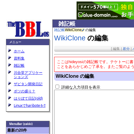
雑記帳
雑記帳
WikiClone
の編集
WikiClone
の編集
メニュー
[
編集
|
差分
|
ホーム
資料集
ここはhideyosiの雑記帳です。テケト
雑記帳
ことをあらかじめご了承を。またご覧のようにW
川合堂アプリケー
WikiClone の編集
ションズ
ザビタン開発日記
詳細な入力項目を表示
ボツの盛り？
はりぼて日記(old)
Linuxでhariboteを!!
MenuBar (zakki)
最新の20件