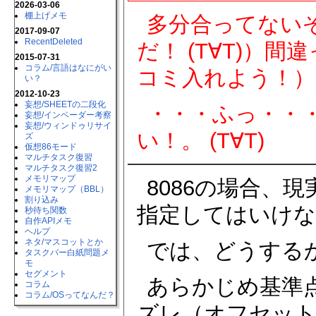
2026-03-06
棚上げメモ
多分合ってない
2017-09-07
RecentDeleted
だ！ (T∀T)）
2015-07-31
コラム​/言語はなにがい
コミ入れよう！）
い？
2012-10-23
妄想​/SHEETの二段化
・・・ふっ・・
妄想​/インベーダー考察
妄想​/ウィンドゥリサイ
い！。 (T∀T)
ズ
仮想86モード
マルチタスク復習
マルチタスク復習2
メモリマップ
8086の場合、
メモリマップ（BBL）
割り込み
指定してはいけな
秒待ち関数
自作APIメモ
ヘルプ
ネタ​/マスコットとか
では、どうする
タスクバー白紙問題メ
モ
セグメント
あらかじめ基準
コラム
コラム​/OSってなんだ？
ズレ（オフセット