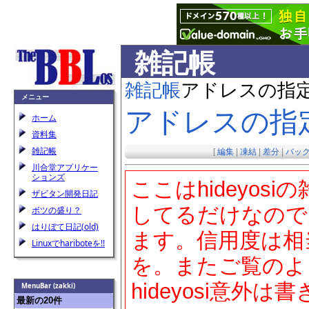
雑記帳
雑記帳
アドレスの指
メニュー
アドレスの指
ホーム
資料集
雑記帳
[
編集
|
凍結
|
差分
|
バッ
川合堂アプリケー
ションズ
ここはhideyo
ザビタン開発日記
してるだけなので
ボツの盛り？
はりぼて日記(old)
ます。信用度は相
Linuxでhariboteを!!
を。またご覧のよ
hideyosi意外
MenuBar (zakki)
最新の20件