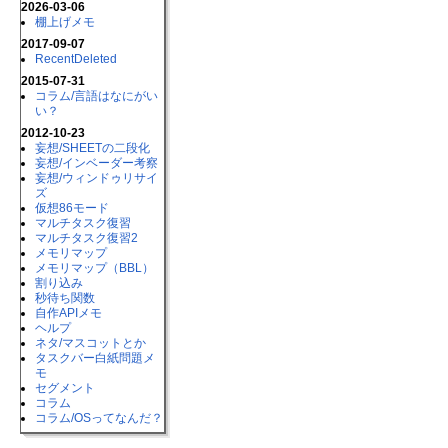
2026-03-06
棚上げメモ
2017-09-07
RecentDeleted
2015-07-31
コラム​/言語はなにがい
い？
2012-10-23
妄想​/SHEETの二段化
妄想​/インベーダー考察
妄想​/ウィンドゥリサイ
ズ
仮想86モード
マルチタスク復習
マルチタスク復習2
メモリマップ
メモリマップ（BBL）
割り込み
秒待ち関数
自作APIメモ
ヘルプ
ネタ​/マスコットとか
タスクバー白紙問題メ
モ
セグメント
コラム
コラム​/OSってなんだ？