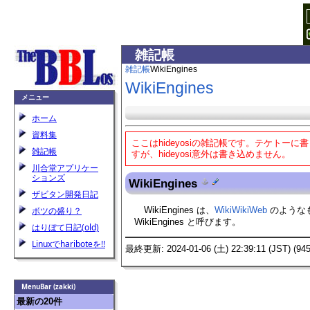
雑記帳
雑記帳
WikiEngines
WikiEngines
メニュー
ホーム
資料集
ここはhideyosiの雑記帳です。テケト
雑記帳
すが、hideyosi意外は書き込めません。
川合堂アプリケー
ションズ
WikiEngines
ザビタン開発日記
WikiEngines
は、
WikiWikiWeb
のような
ボツの盛り？
WikiEngines
と呼びます。
はりぼて日記(old)
Linuxでhariboteを!!
最終更新: 2024-01-06 (土) 22:39:11 (JST) (945
MenuBar (zakki)
最新の20件