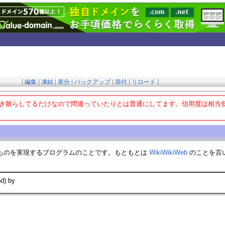
[
編集
|
凍結
|
差分
|
バックアップ
|
添付
|
リロード
]
ーに書き散らしてるだけなので間違っていたりとは普通にしてます。信用度は相当
ものを実現するプログラムのことです。もともとは
WikiWikiWeb
のことを言
d) by